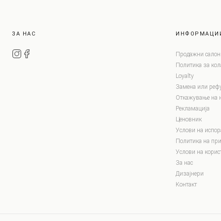
ЗА НАС
ИНФОРМАЦИ
Продажни салон
Политика за ко
Loyalty
Замена или реф
Откажување на 
Рекламација
Ценовник
Услови на испор
Политика на при
Услови на корис
За нас
Дизајнери
Контакт