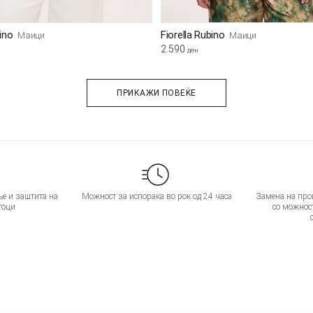
bino
Fiorella Rubino
Маици
Маици
2.590
ден
ПРИКАЖИ ПОВЕЌЕ
е и заштита на
Можност за испорака во рок од 24 часа
Замена на прои
тоци
со можнос