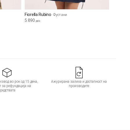
Fiorella Rubino
Фустани
5.890
ден
звод во рок од 15 дена,
Ажурирана залиха и достапност на
т за рефундација на
производите
средствата