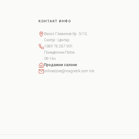
КОНТАКТ ИНФО
Васил Главинов бр. 3/10,
Скопје - Центар
+389 78 287 901
Понеделник-Петок
09-16ч
Продажни салони
onlinestore@magnetik.com.mk