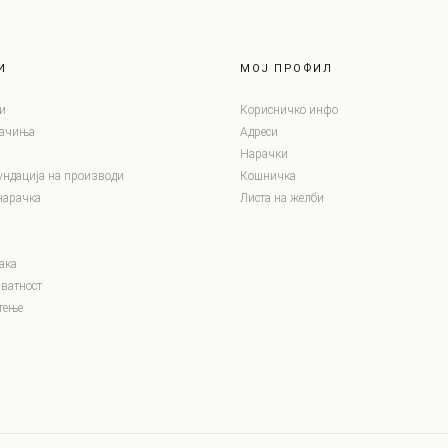
И
МОЈ ПРОФИЛ
и
Корисничко инфо
лачиња
Адреси
Нарачки
ундација на производи
Кошничка
нарачка
Листа на желби
ака
ватност
тење