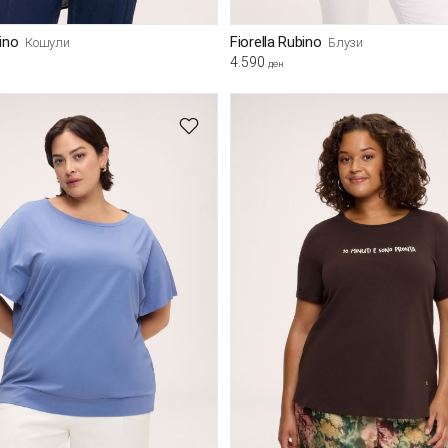
bino
Fiorella Rubino
Кошули
Блузи
4.590
ден