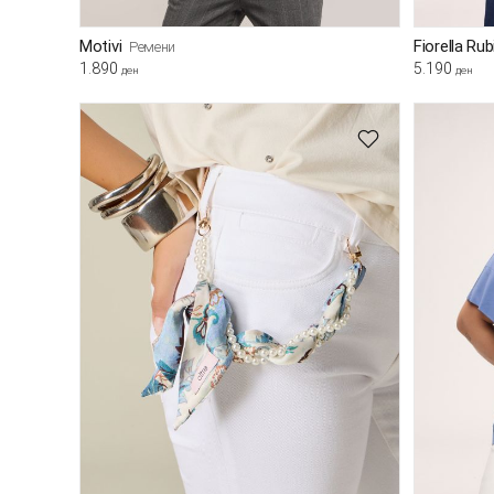
Motivi
Fiorella Ru
Ремени
1.890
5.190
ден
ден