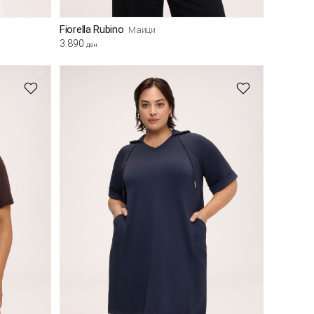
Fiorella Rubino
Маици
3.890
ден