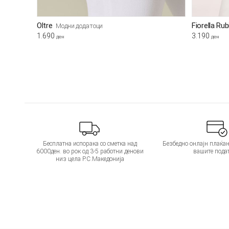
Oltre
Fiorella Ru
Модни додатоци
1.690
3.190
ден
ден
Бесплатна испорака со сметка над
Безбедно онлајн плаќањ
6000ден. во рок од 3-5 работни денови
вашите пода
низ цела Р.С.Македонија