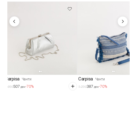
Carpisa
Carpisa
Чанти
Чанти
507
387
-70%
-70%
1.690
1.290
ден
ден