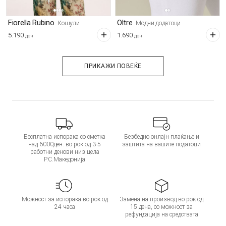
Fiorella Rubino
Oltre
Кошули
Модни додатоци
5.190
1.690
ден
ден
ПРИКАЖИ ПОВЕЌЕ
Бесплатна испорака со сметка
Безбедно онлајн плаќање и
над 6000ден. во рок од 3-5
заштита на вашите податоци
работни денови низ цела
Р.С.Македонија
Можност за испорака во рок од
Замена на производ во рок од
24 часа
15 дена, со можност за
рефундација на средствата