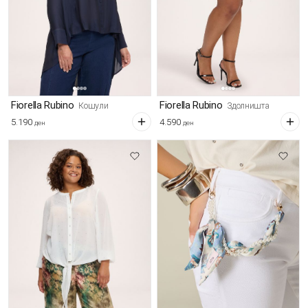
Fiorella Rubino
Fiorella Rubino
Кошули
Здолништа
5.190
4.590
ден
ден