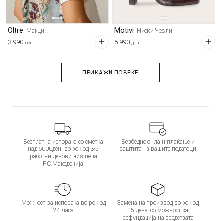
Oltre
Motivi
Маици
Ниски Чевли
3.990
5.990
ден
ден
ПРИКАЖИ ПОВЕЌЕ
Бесплатна испорака со сметка
Безбедно онлајн плаќање и
над 6000ден. во рок од 3-5
заштита на вашите податоци
работни денови низ цела
Р.С.Македонија
Можност за испорака во рок од
Замена на производ во рок од
24 часа
15 дена, со можност за
рефундација на средствата