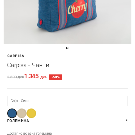
CARPISA
Carpisa - Чанти
1.345
ден
2.690
ден
-50%
Боја:
Сина
ГОЛЕМИНА
*
Достапно во една големина