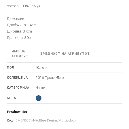
состав:100%Памук
Димензии:
Длабочина: 14cm
Ширина: 37cm
Должина: 30cm
ИМЕ НА
ВРЕДНОСТ НА АТРИБУТОТ
АТРИБУТ
ПОЛ
Женски
КОЛЕКЦИЈА
2026 Пролет-Лето
КАТЕГОРИЈА
Чанти
БОЈА
Product IDs
Код:
BMD30501446_Blue Denim/Multicolour