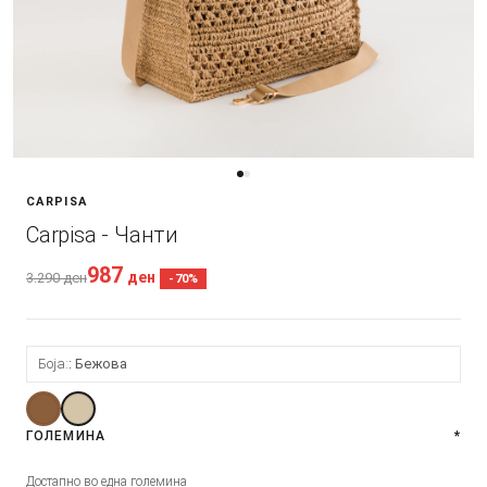
CARPISA
Carpisa - Чанти
987
ден
3.290
ден
-70%
Боја:
Бежова
ГОЛЕМИНА
*
Достапно во една големина