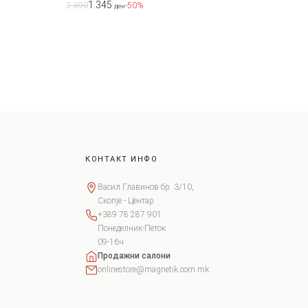
1.345
2.690
-50%
ден
КОНТАКТ ИНФО
Васил Главинов бр. 3/10,
Скопје - Центар
+389 78 287 901
Понеделник-Петок
09-16ч
Продажни салони
onlinestore@magnetik.com.mk