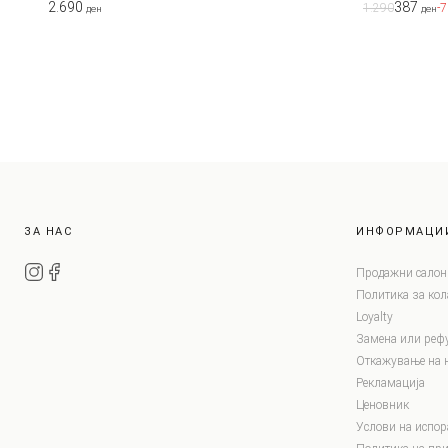
2.690
387
1.290
-
ден
ден
ЗА НАС
ИНФОРМАЦИ
Продажни салон
Политика за ко
Loyalty
Замена или реф
Откажување на 
Рекламација
Ценовник
Услови на испор