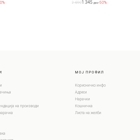
1.345
70%
2.690
-50%
ден
И
МОЈ ПРОФИЛ
и
Корисничко инфо
лачиња
Адреси
Нарачки
ундација на производи
Кошничка
нарачка
Листа на желби
ака