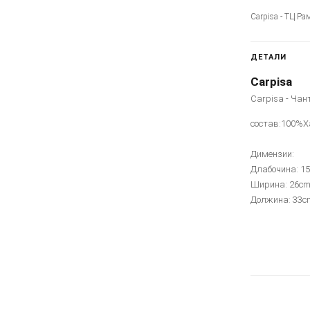
Carpisa - ТЦ Ра
ДЕТАЛИ
Carpisa
Carpisa - Чан
состав:100%Х
Димензии:
Длабочина: 1
Ширина: 26c
Должина: 33c