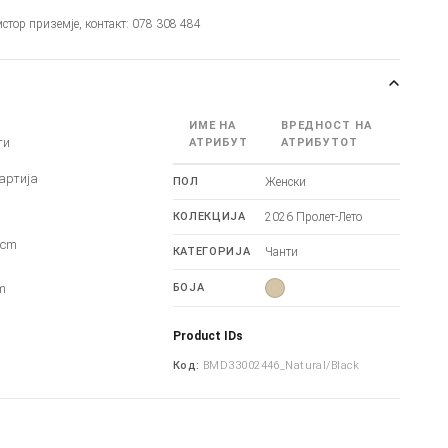
мстор приземје, контакт: 078 308 484
ИМЕ НА
ВРЕДНОСТ НА
ти
АТРИБУТ
АТРИБУТОТ
артија
ПОЛ
Женски
КОЛЕКЦИЈА
2026 Пролет-Лето
5cm
КАТЕГОРИЈА
Чанти
m
m
БОЈА
Product IDs
Код:
BMD33002446_Natural/Black