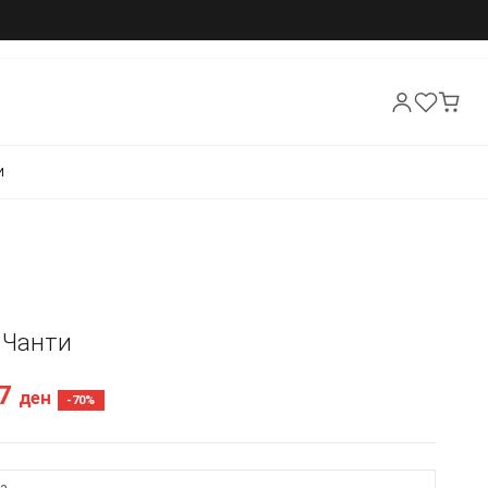
И
- Чанти
07
ден
-70%
а