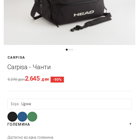
CARPISA
Carpisa - Чанти
2.645
ден
5.290
ден
-50%
Боја:
Црна
ГОЛЕМИНА
*
Достапно во една големина