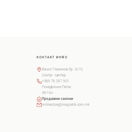
КОНТАКТ ИНФО
Васил Главинов бр. 3/10,
Скопје - Центар
+389 78 287 901
Понеделник-Петок
09-16ч
Продажни салони
onlinestore@magnetik.com.mk