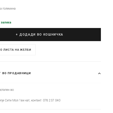
на големина
 залиха
+ ДОДАДИ ВО КОШНИЧКА
О ЛИСТА НА ЖЕЛБИ
Т ВО ПРОДАВНИЦИ
стапен во:
опје Сити Мол 1ви кат, контакт: 078 237 040