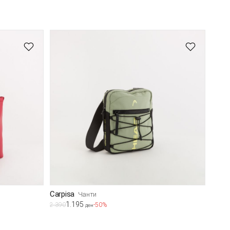
Carpisa
Чанти
1.195
2.390
-50%
ден