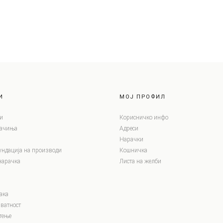
И
МОЈ ПРОФИЛ
и
Корисничко инфо
лачиња
Адреси
Нарачки
ундација на производи
Кошничка
нарачка
Листа на желби
ака
ватност
тење