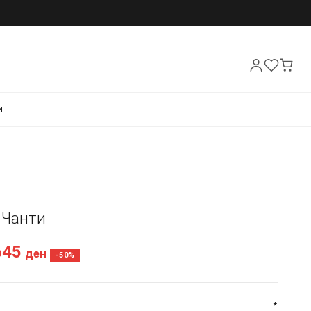
И
- Чанти
645
ден
-50%
*