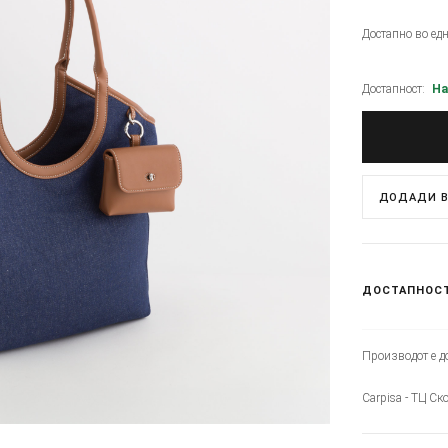
Достапно во ед
Достапност:
На
ДОДАДИ В
ДОСТАПНОС
Производот е до
Carpisa - ТЦ Ск