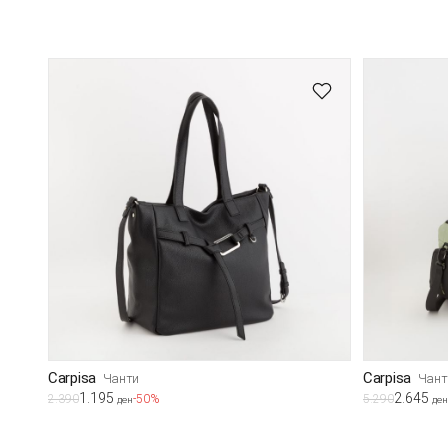
Carpisa
Carpisa
Чанти
Чант
1.195
2.645
2.390
-50%
5.290
ден
ден