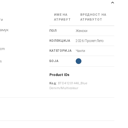
ИМЕ НА
ВРЕДНОСТ НА
ти
АТРИБУТ
АТРИБУТОТ
Памук
ПОЛ
Женски
КОЛЕКЦИЈА
2026 Пролет-Лето
5cm
КАТЕГОРИЈА
Чанти
m
m
БОЈА
Product IDs
Код:
BTD41201446_Blue
Denim/Multicolour