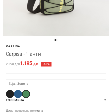
CARPISA
Carpisa - Чанти
1.195
ден
2.390
ден
-50%
Боја:
Зелена
ГОЛЕМИНА
*
Достапно во една големина