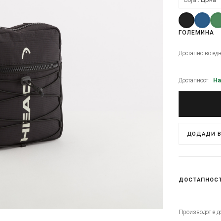
ГОЛЕМИНА
Достапно во ед
Достапност:
На
ДОДАДИ В
ДОСТАПНОС
Производот е до