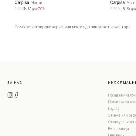
Carpisa
Carpisa
Чанти
Чант
807
1.995
2.690
-70%
3.990
ден
ден
Само регистрирани корисници можат да пишуваат коментари
ЗА НАС
ИНФОРМАЦИ
Продажни салон
Политика за ко
Loyalty
Замена или реф
Откажување на 
Рекламација
Ценовник