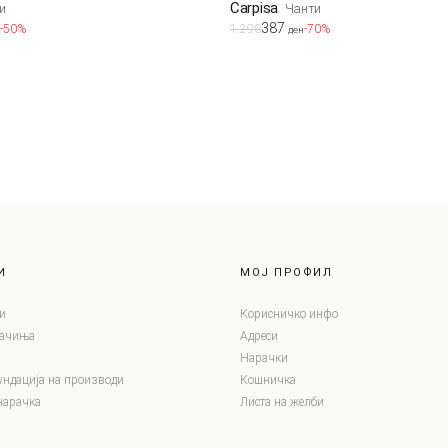
Carpisa
и
Чанти
387
-50%
1.290
-70%
ден
И
МОЈ ПРОФИЛ
и
Корисничко инфо
лачиња
Адреси
Нарачки
ундација на производи
Кошничка
нарачка
Листа на желби