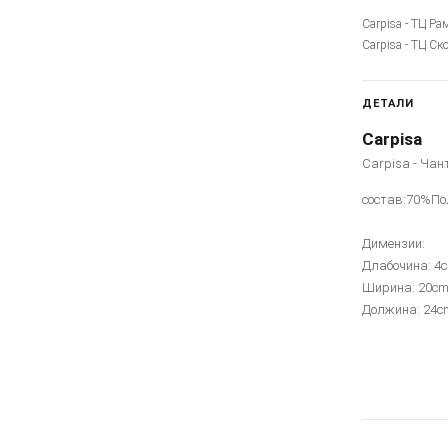
Carpisa - ТЦ Ра
Carpisa - ТЦ Ск
ДЕТАЛИ
Carpisa
Carpisa - Чан
состав:70%По
Димензии:
Длабочина: 4
Ширина: 20c
Должина: 24c