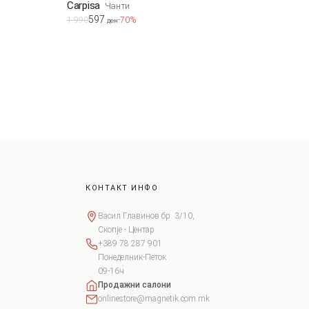
Carpisa
Чанти
597
1.990
-70%
ден
КОНТАКТ ИНФО
Васил Главинов бр. 3/10,
Скопје - Центар
+389 78 287 901
Понеделник-Петок
09-16ч
Продажни салони
onlinestore@magnetik.com.mk