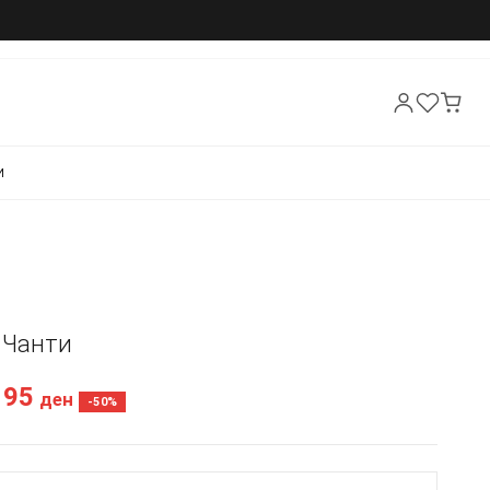
И
- Чанти
195
ден
-50%