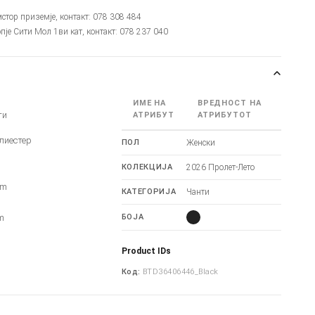
мстор приземје, контакт: 078 308 484
опје Сити Мол 1ви кат, контакт: 078 237 040
ИМЕ НА
ВРЕДНОСТ НА
ти
АТРИБУТ
АТРИБУТОТ
лиестер
ПОЛ
Женски
КОЛЕКЦИЈА
2026 Пролет-Лето
cm
КАТЕГОРИЈА
Чанти
m
m
БОЈА
Product IDs
Код:
BTD36406446_Black