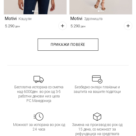
Motivi
Motivi
Кошули
Здолништа
5.290
5.290
ден
ден
ПРИКАЖИ ПОВЕЌЕ
Бесплатна испорака со сметка
Безбедно онлајн плаќање и
над 6000ден. во рок од 3-5
заштита на вашите податоци
работни денови низ цела
Р.С.Македонија
Можност за испорака во рок од
Замена на производ во рок од
24 часа
15 дена, со можност за
рефундација на средствата