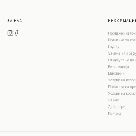
ЗА НАС
ИНФОРМАЦИ
Продажни салон
Политика за ко
Loyalty
Замена или реф
Откажување на 
Рекламација
Ценовник
Услови на испор
Политика на при
Услови на корис
За нас
Дизајнери
Контакт