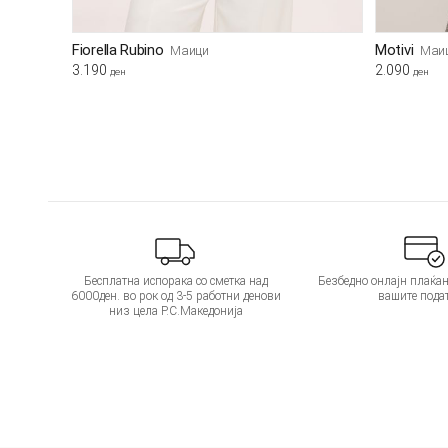
Fiorella Rubino
Motivi
Маици
Маи
3.190
2.090
ден
ден
Бесплатна испорака со сметка над
Безбедно онлајн плаќањ
6000ден. во рок од 3-5 работни денови
вашите пода
низ цела Р.С.Македонија