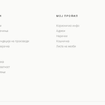
И
МОЈ ПРОФИЛ
и
Корисничко инфо
лачиња
Адреси
Нарачки
ундација на производи
Кошничка
нарачка
Листа на желби
ака
ватност
тење