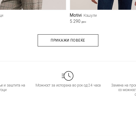
Motivi
ци
Кошули
5.290
ден
ПРИКАЖИ ПОВЕЌЕ
е и заштита на
Можност за испорака во рок од 24 часа
Замена на прои
тоци
со можнос