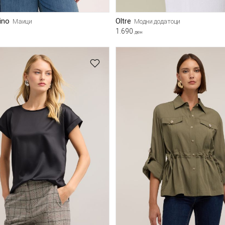
bino
Oltre
Маици
Модни додатоци
1.690
ден