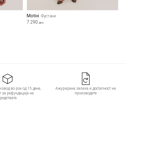
Motivi
Фустани
7.290
ден
звод во рок од 15 дена,
Ажурирана залиха и достапност на
т за рефундација на
производите
средствата