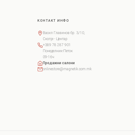
КОНТАКТ ИНФО
Васил Главинов бр. 3/10,
Скопје - Центар
+389 78 287 901
Понеделник-Петок
09-16ч
Продажни салони
onlinestore@magnetik.com.mk