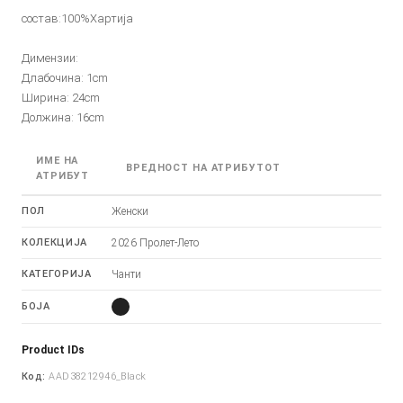
состав:100%Хартија
Димензии:
Длабочина: 1cm
Ширина: 24cm
Должина: 16cm
ИМЕ НА
ВРЕДНОСТ НА АТРИБУТОТ
АТРИБУТ
ПОЛ
Женски
КОЛЕКЦИЈА
2026 Пролет-Лето
КАТЕГОРИЈА
Чанти
БОЈА
Product IDs
Код:
AAD38212946_Black