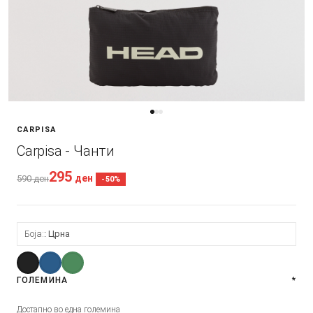
CARPISA
Carpisa - Чанти
295
ден
590
ден
-50%
Боја:
Црна
ГОЛЕМИНА
*
Достапно во една големина