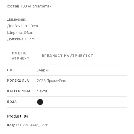
состав:100%Полиуретан
Димензии:
Длабочина: 13cm
Ширина: 34cm
Должина: 31cm
ИМЕ НА
ВРЕДНОСТ НА АТРИБУТОТ
АТРИБУТ
ПОЛ
Женски
КОЛЕКЦИЈА
2026 Пролет-Лето
КАТЕГОРИЈА
Чанти
БОЈА
Product IDs
Код:
BSD29904446_Black