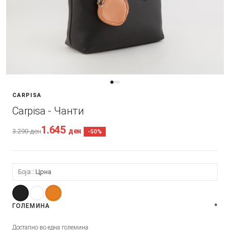
CARPISA
Carpisa - Чанти
1.645
ден
3.290
ден
-50%
Боја:
Црна
ГОЛЕМИНА
*
Достапно во една големина