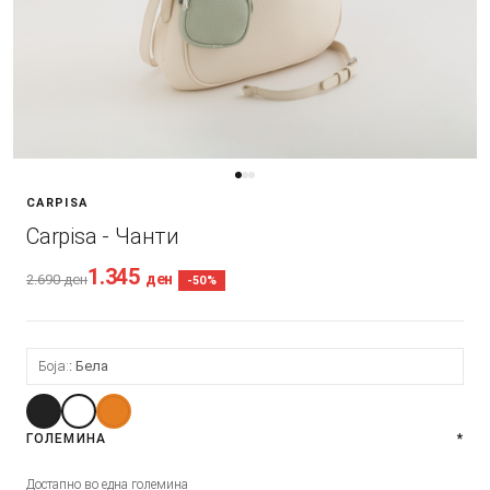
CARPISA
Carpisa - Чанти
1.345
ден
2.690
ден
-50%
Боја:
Бела
ГОЛЕМИНА
*
Достапно во една големина