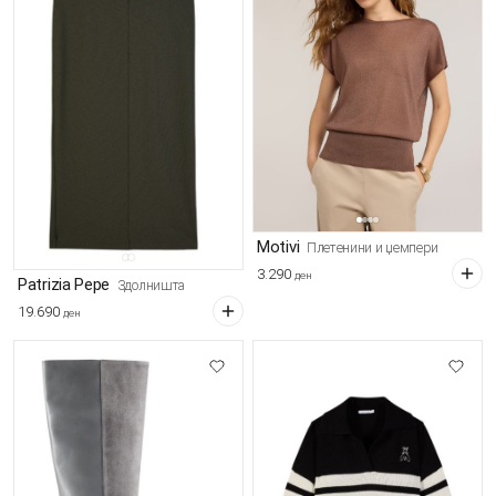
Motivi
Плетенини и џемпери
3.290
ден
Patrizia Pepe
Здолништа
19.690
ден