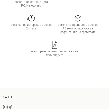
работни денови низ цела
Р.С.Македонија
Можност за испорака во рок од
Замена на производ во рок од
24 часа
15 дена, со можност за
рефундација на средствата
Ажурирана залиха и достапност на
производите
ЗА НАС