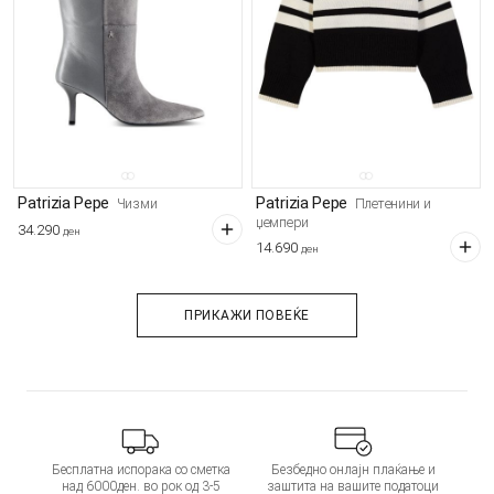
Patrizia Pepe
Patrizia Pepe
Чизми
Плетенини и
џемпери
34.290
ден
14.690
ден
ПРИКАЖИ ПОВЕЌЕ
Бесплатна испорака со сметка
Безбедно онлајн плаќање и
над 6000ден. во рок од 3-5
заштита на вашите податоци