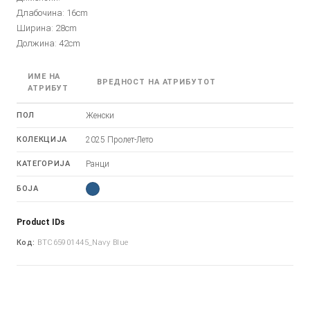
Длабочина: 16cm
Ширина: 28cm
Должина: 42cm
ИМЕ НА
ВРЕДНОСТ НА АТРИБУТОТ
АТРИБУТ
ПОЛ
Женски
КОЛЕКЦИЈА
2025 Пролет-Лето
КАТЕГОРИЈА
Ранци
БОЈА
Product IDs
Код:
BTC65901445_Navy Blue