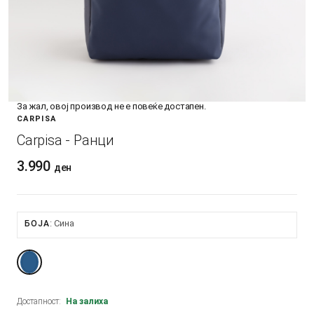
За жал, овој производ не е повеќе достапен.
CARPISA
Carpisa - Ранци
3.990
ден
Сина
БОЈА
Достапност:
На залиха