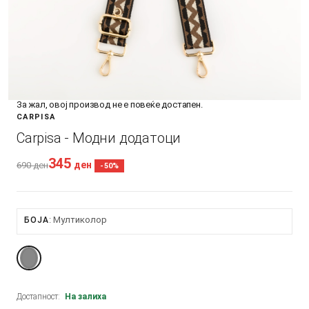
За жал, овој производ не е повеќе достапен.
CARPISA
Carpisa - Модни додатоци
345
ден
690
ден
-50%
Мултиколор
БОЈА
Достапност:
На залиха