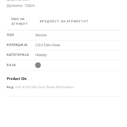
Должина: 120cm
ИМЕ НА
ВРЕДНОСТ НА АТРИБУТОТ
АТРИБУТ
ПОЛ
Женски
КОЛЕКЦИЈА
2024 Есен-Зима
КАТЕГОРИЈА
Несесер
БОЈА
Product IDs
Код:
AAC41501544_Dark Brown/Multicolour