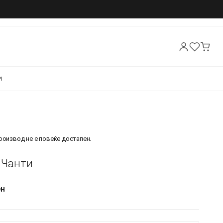
И
производ не е повеќе достапен.
- Чанти
ен