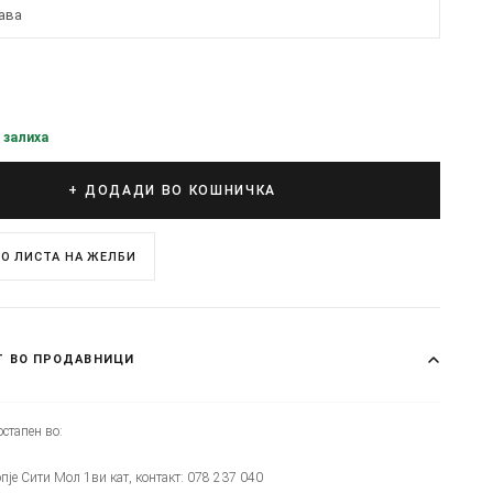
ава
 залиха
+ ДОДАДИ ВО КОШНИЧКА
О ЛИСТА НА ЖЕЛБИ
Т ВО ПРОДАВНИЦИ
стапен во:
опје Сити Мол 1ви кат, контакт: 078 237 040