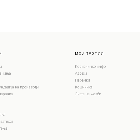
И
МОЈ ПРОФИЛ
и
Корисничко инфо
лачиња
Адреси
Нарачки
ундација на производи
Кошничка
нарачка
Листа на желби
ака
ватност
тење