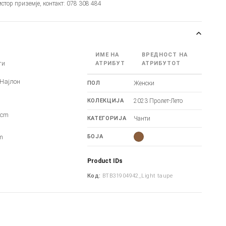
мстор приземје, контакт: 078 308 484
ИМЕ НА
ВРЕДНОСТ НА
ти
АТРИБУТ
АТРИБУТОТ
 Најлон
ПОЛ
Женски
КОЛЕКЦИЈА
2023 Пролет-Лето
6cm
КАТЕГОРИЈА
Чанти
m
m
БОЈА
Product IDs
Код:
BTB31904942_Light taupe