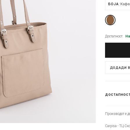
Кафе
БОЈА
Достапност:
На
ДОДАДИ В
ДОСТАПНОС
Производот е до
Carpisa - ТЦ Ск