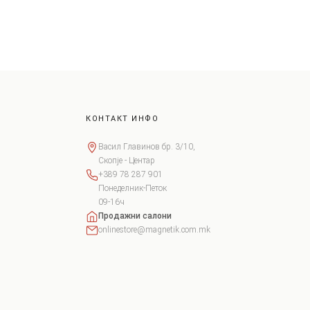
КОНТАКТ ИНФО
Васил Главинов бр. 3/10,
Скопје - Центар
+389 78 287 901
Понеделник-Петок
09-16ч
Продажни салони
onlinestore@magnetik.com.mk