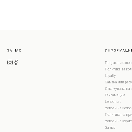
ЗА НАС
ИНФОРМАЦИ
Продажни салон
Политика за ко
Loyalty
Замена или реф
Откажување на 
Рекламација
Ценовник
Услови на испор
Политика на при
Услови на корис
За нас