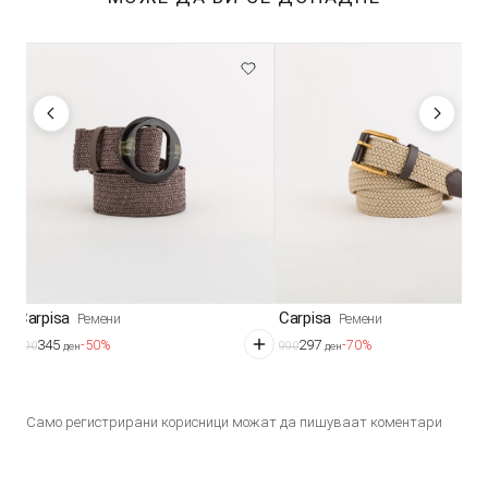
Carpisa
Carpisa
Ремени
Ремени
345
297
-50%
-70%
690
990
ден
ден
Само регистрирани корисници можат да пишуваат коментари