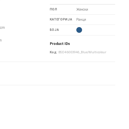
ПОЛ
Женски
КАТЕГОРИЈА
Ранци
2cm
БОЈА
m
m
Product IDs
Код:
BSD46003946_Blue/Multicolour