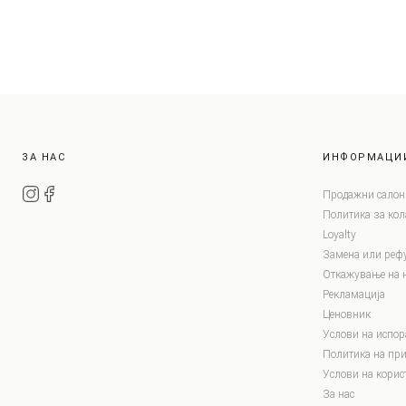
ЗА НАС
ИНФОРМАЦИ
Продажни салон
Политика за ко
Loyalty
Замена или реф
Откажување на 
Рекламација
Ценовник
Услови на испор
Политика на при
Услови на корис
За нас