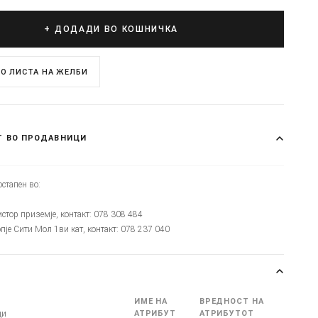
+ ДОДАДИ ВО КОШНИЧКА
О ЛИСТА НА ЖЕЛБИ
Т ВО ПРОДАВНИЦИ
стапен во:
мстор приземје, контакт: 078 308 484
опје Сити Мол 1ви кат, контакт: 078 237 040
ИМЕ НА
ВРЕДНОСТ НА
ци
АТРИБУТ
АТРИБУТОТ