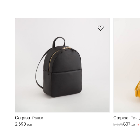
Carpisa
Carpisa
Ранци
Ранц
2.690
807
2.690
-
ден
ден