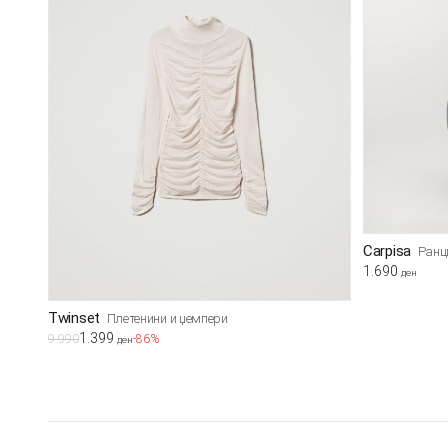
Carpisa
Ранц
1.690
ден
Twinset
Плетенини и џемпери
1.399
9.990
-86%
ден