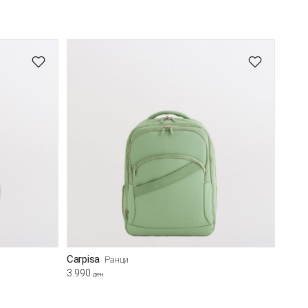
Carpisa
Ранци
3.990
ден