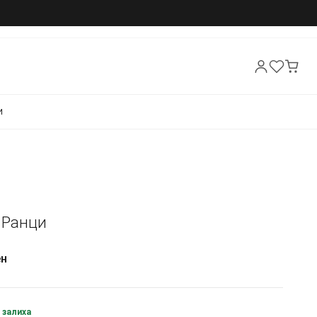
И
- Ранци
ен
 залиха