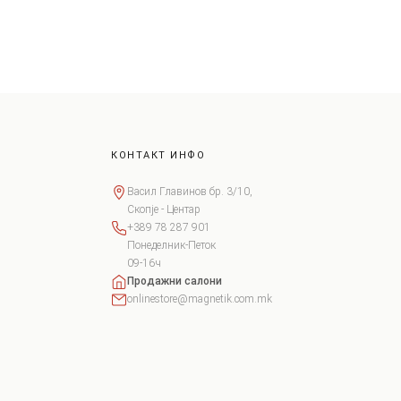
КОНТАКТ ИНФО
Васил Главинов бр. 3/10,
Скопје - Центар
+389 78 287 901
Понеделник-Петок
09-16ч
Продажни салони
onlinestore@magnetik.com.mk