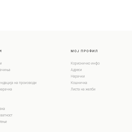
И
МОЈ ПРОФИЛ
и
Корисничко инфо
лачиња
Адреси
Нарачки
ундација на производи
Кошничка
нарачка
Листа на желби
ака
ватност
тење