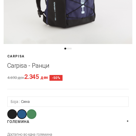
CARPISA
Carpisa - Ранци
2.345
ден
4.690
ден
-50%
Боја:
Сина
ГОЛЕМИНА
*
Достапно во една големина