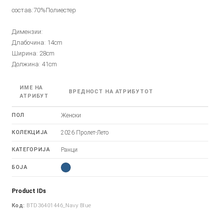
состав:70%Полиестер
Димензии:
Длабочина: 14cm
Ширина: 28cm
Должина: 41cm
ИМЕ НА
ВРЕДНОСТ НА АТРИБУТОТ
АТРИБУТ
ПОЛ
Женски
КОЛЕКЦИЈА
2026 Пролет-Лето
КАТЕГОРИЈА
Ранци
БОЈА
Product IDs
Код:
BTD36401446_Navy Blue