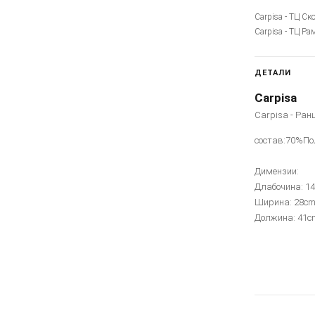
Carpisa - ТЦ Ск
Carpisa - ТЦ Ра
ДЕТАЛИ
Carpisa
Carpisa - Ран
состав:70%По
Димензии:
Длабочина: 1
Ширина: 28c
Должина: 41c