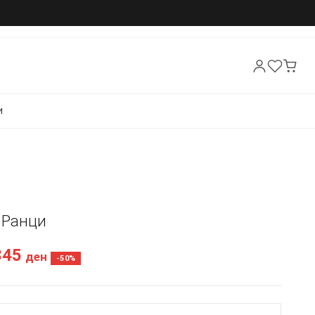
И
- Ранци
345
ден
-50%