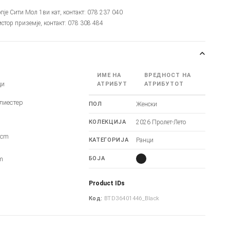
опје Сити Мол 1ви кат, контакт: 078 237 040
мстор приземје, контакт: 078 308 484
ИМЕ НА
ВРЕДНОСТ НА
ци
АТРИБУТ
АТРИБУТОТ
лиестер
ПОЛ
Женски
КОЛЕКЦИЈА
2026 Пролет-Лето
4cm
КАТЕГОРИЈА
Ранци
m
m
БОЈА
Product IDs
Код:
BTD36401446_Black