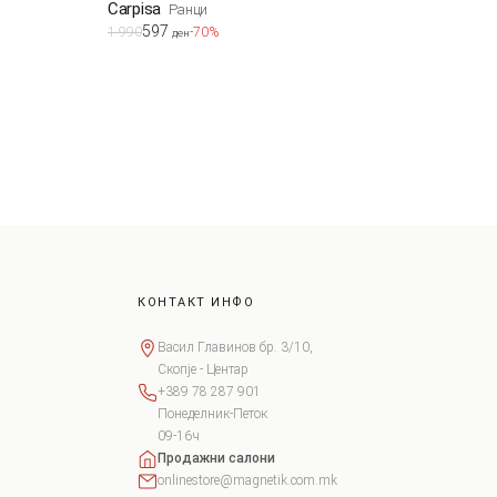
Carpisa
Ранци
597
1.990
-70%
ден
КОНТАКТ ИНФО
Васил Главинов бр. 3/10,
Скопје - Центар
+389 78 287 901
Понеделник-Петок
09-16ч
Продажни салони
onlinestore@magnetik.com.mk