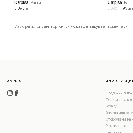
Carpisa
Carpisa
Ранци
Ранц
3.990
1.495
2.990
ден
ден
Само регистрирани корисници можат да пишуваат коментари
ЗА НАС
ИНФОРМАЦИ
Продажни салон
Политика за ко
Loyalty
Замена или реф
Откажување на 
Рекламација
Ценовник