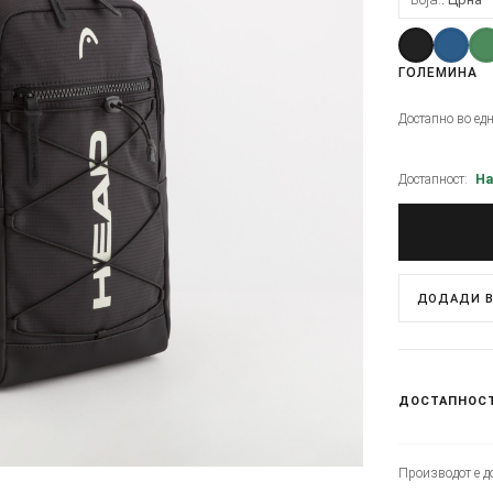
ГОЛЕМИНА
Достапно во ед
Достапност:
На
ДОДАДИ В
ДОСТАПНОС
Производот е до