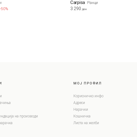
Carpisa
и
Ранци
3.290
-50%
ден
И
МОЈ ПРОФИЛ
и
Корисничко инфо
лачиња
Адреси
Нарачки
ундација на производи
Кошничка
нарачка
Листа на желби