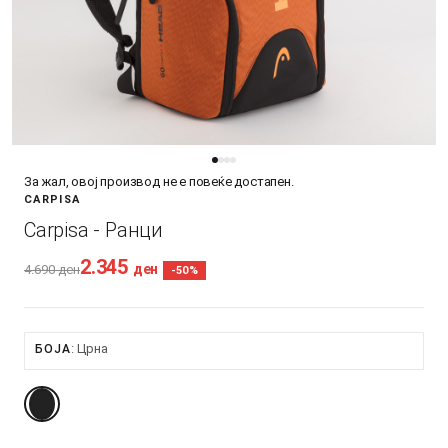
За жал, овој производ не е повеќе достапен.
CARPISA
Carpisa - Ранци
2.345
ден
4.690
ден
-50%
Црна
БОЈА