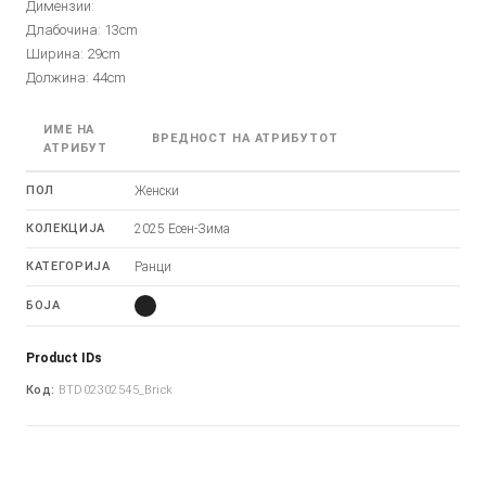
Димензии:
Длабочина: 13cm
Ширина: 29cm
Должина: 44cm
ИМЕ НА
ВРЕДНОСТ НА АТРИБУТОТ
АТРИБУТ
ПОЛ
Женски
КОЛЕКЦИЈА
2025 Есен-Зима
КАТЕГОРИЈА
Ранци
БОЈА
Product IDs
Код:
BTD02302545_Brick