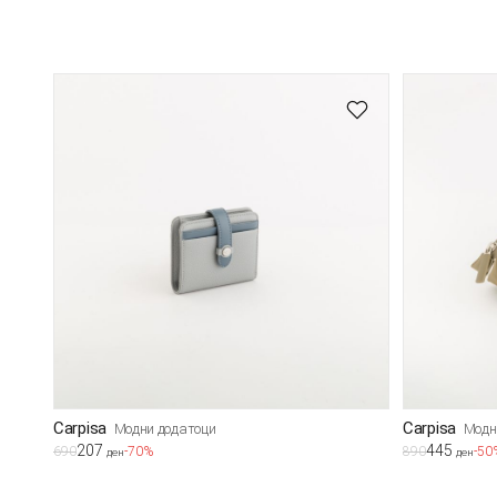
Carpisa
Carpisa
Модни додатоци
Модн
207
445
690
-70%
890
-50
ден
ден