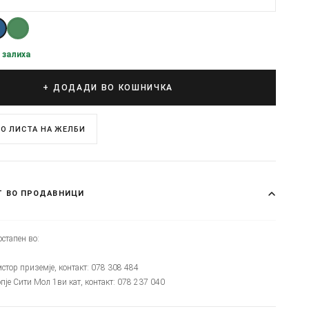
 залиха
+ ДОДАДИ ВО КОШНИЧКА
О ЛИСТА НА ЖЕЛБИ
Т ВО ПРОДАВНИЦИ
стапен во:
мстор приземје, контакт: 078 308 484
опје Сити Мол 1ви кат, контакт: 078 237 040