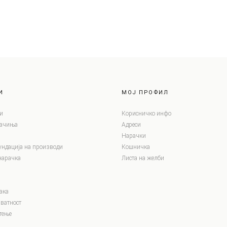
И
МОЈ ПРОФИЛ
и
Корисничко инфо
лачиња
Адреси
Нарачки
ундација на производи
Кошничка
нарачка
Листа на желби
ака
ватност
тење