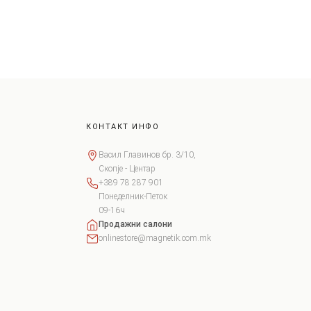
КОНТАКТ ИНФО
Васил Главинов бр. 3/10,
Скопје - Центар
+389 78 287 901
Понеделник-Петок
09-16ч
Продажни салони
onlinestore@magnetik.com.mk