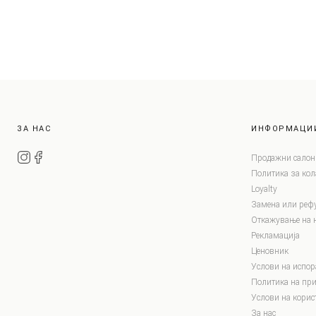
ЗА НАС
ИНФОРМАЦИ
Продажни салон
Политика за ко
Loyalty
Замена или реф
Откажување на 
Рекламација
Ценовник
Услови на испор
Политика на при
Услови на корис
За нас