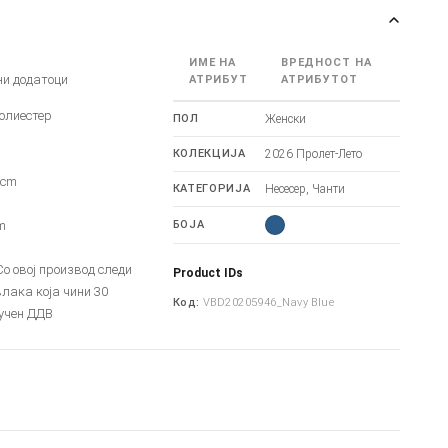
ИМЕ НА
ВРЕДНОСТ НА
ни додатоци
АТРИБУТ
АТРИБУТОТ
олиестер
ПОЛ
Женски
КОЛЕКЦИЈА
2026 Пролет-Лето
6cm
КАТЕГОРИЈА
Несесер, Чанти
m
m
БОЈА
 овој производ следи
Product IDs
лака која чини 30
Код:
VBD20205946_Navy Blue
учен ДДВ