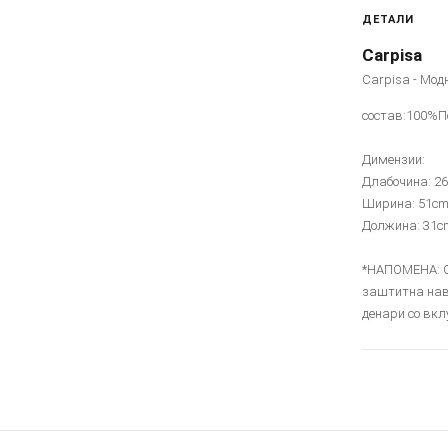
ДЕТАЛИ
Carpisa
Carpisa - Мод
состав:100%П
Димензии:
Длабочина: 2
Ширина: 51c
Должина: 31c
*НАПОМЕНА: Со
заштитна нав
денари со вкл