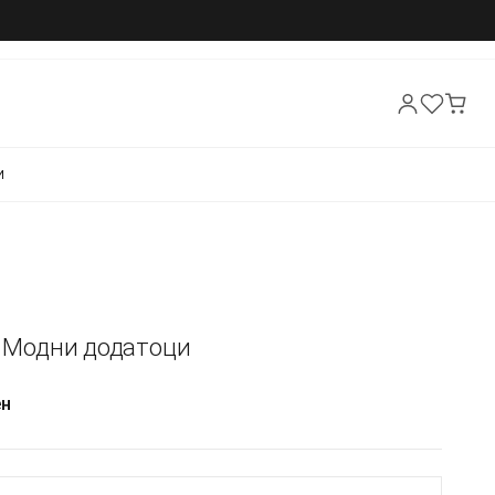
И
- Модни додатоци
ен