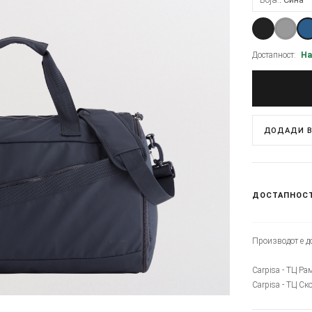
Достапност:
На
ДОДАДИ В
ДОСТАПНОС
Производот е до
Carpisa - ТЦ Ра
Carpisa - ТЦ Ск