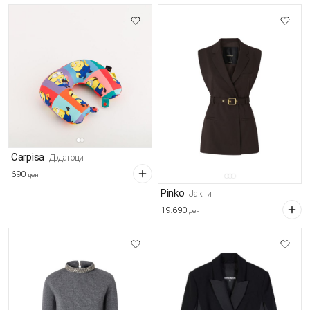
Carpisa
Додатоци
690
ден
Pinko
Јакни
19.690
ден