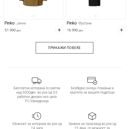
Pinko
Pinko
Јакни
Фустани
51.990
16.990
ден
ден
ПРИКАЖИ ПОВЕЌЕ
Бесплатна испорака со сметка
Безбедно онлајн плаќање и
над 6000ден. во рок од 3-5
заштита на вашите податоци
работни денови низ цела
Р.С.Македонија
Можност за испорака во рок од
Замена на производ во рок од
24 часа
15 дена, со можност за