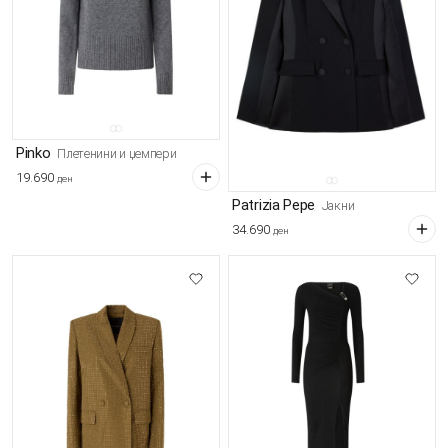
Pinko
Плетенини и џемпери
19.690
ден
Patrizia Pepe
Јакни
34.690
ден