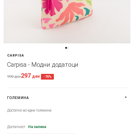
CARPISA
Carpisa - Модни додатоци
297
ден
990
ден
-70%
ГОЛЕМИНА
*
Достапно во една големина
Достапност:
На залиха