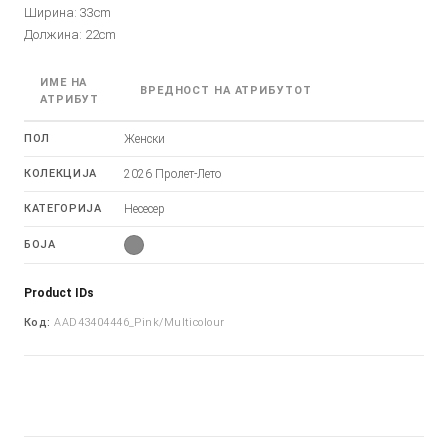
Ширина: 33cm
Должина: 22cm
ИМЕ НА
ВРЕДНОСТ НА АТРИБУТОТ
АТРИБУТ
ПОЛ
Женски
КОЛЕКЦИЈА
2026 Пролет-Лето
КАТЕГОРИЈА
Несесер
БОЈА
Product IDs
Код:
AAD43404446_Pink/Multicolour