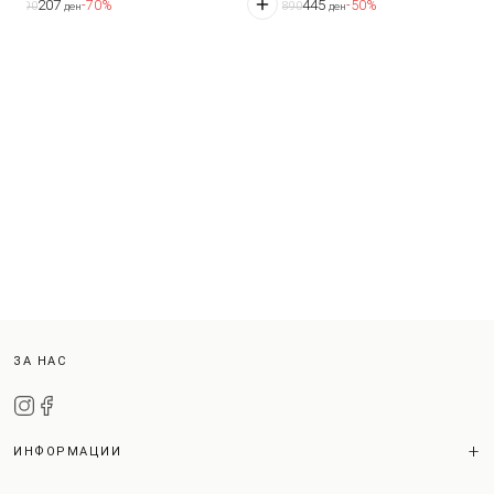
207
445
-70%
-50%
690
890
ден
ден
ЗА НАС
ИНФОРМАЦИИ