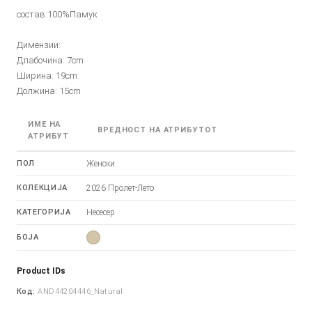
состав:100%Памук
Димензии:
Длабочина: 7cm
Ширина: 19cm
Должина: 15cm
ИМЕ НА
ВРЕДНОСТ НА АТРИБУТОТ
АТРИБУТ
ПОЛ
Женски
КОЛЕКЦИЈА
2026 Пролет-Лето
КАТЕГОРИЈА
Несесер
БОЈА
Product IDs
Код:
AND44204446_Natural