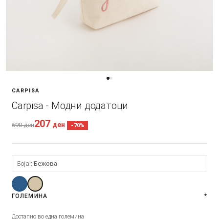
CARPISA
Carpisa - Модни додатоци
207
ден
690
ден
-70%
Боја:
Бежова
ГОЛЕМИНА
*
Достапно во една големина