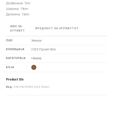
Длабочина: 7cm
Ширина: 19cm
Должина: 15cm
ИМЕ НА
ВРЕДНОСТ НА АТРИБУТОТ
АТРИБУТ
ПОЛ
Женски
КОЛЕКЦИЈА
2026 Пролет-Лето
КАТЕГОРИЈА
Несесер
БОЈА
Product IDs
Код:
AND44203446_Dark Brown