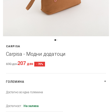
CARPISA
Carpisa - Модни додатоци
207
ден
690
ден
-70%
ГОЛЕМИНА
*
Достапно во една големина
Достапност:
На залиха