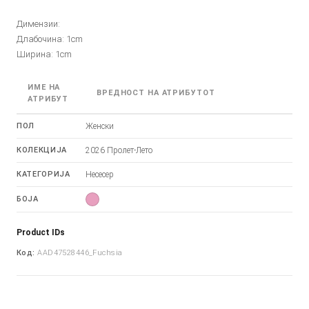
Димензии:
Длабочина: 1cm
Ширина: 1cm
ИМЕ НА
ВРЕДНОСТ НА АТРИБУТОТ
АТРИБУТ
ПОЛ
Женски
КОЛЕКЦИЈА
2026 Пролет-Лето
КАТЕГОРИЈА
Несесер
БОЈА
Product IDs
Код:
AAD47528446_Fuchsia