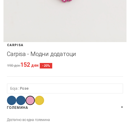
CARPISA
Carpisa - Модни додатоци
152
ден
190
ден
-20%
Боја:
Розе
ГОЛЕМИНА
*
Достапно во една големина