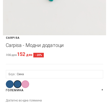
CARPISA
Carpisa - Модни додатоци
152
ден
190
ден
-20%
Боја:
Сина
ГОЛЕМИНА
*
Достапно во една големина