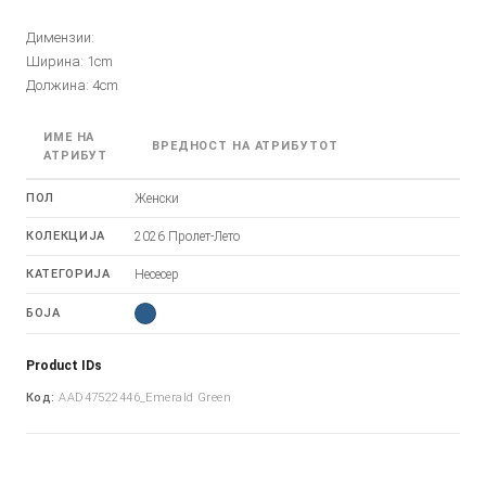
Димензии:
Ширина: 1cm
Должина: 4cm
ИМЕ НА
ВРЕДНОСТ НА АТРИБУТОТ
АТРИБУТ
ПОЛ
Женски
КОЛЕКЦИЈА
2026 Пролет-Лето
КАТЕГОРИЈА
Несесер
БОЈА
Product IDs
Код:
AAD47522446_Emerald Green