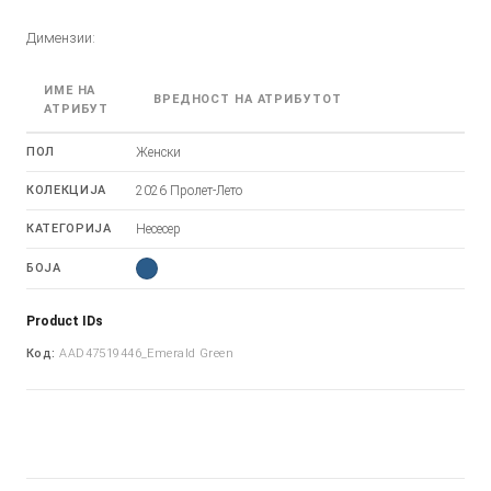
Димензии:
ИМЕ НА
ВРЕДНОСТ НА АТРИБУТОТ
АТРИБУТ
ПОЛ
Женски
КОЛЕКЦИЈА
2026 Пролет-Лето
КАТЕГОРИЈА
Несесер
БОЈА
Product IDs
Код:
AAD47519446_Emerald Green