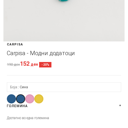
CARPISA
Carpisa - Модни додатоци
152
ден
190
ден
-20%
Боја:
Сина
ГОЛЕМИНА
*
Достапно во една големина