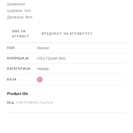
Димензии:
Ширина: 1cm
Должина: 4cm
ИМЕ НА
ВРЕДНОСТ НА АТРИБУТОТ
АТРИБУТ
ПОЛ
Женски
КОЛЕКЦИЈА
2026 Пролет-Лето
КАТЕГОРИЈА
Несесер
БОЈА
Product IDs
Код:
AAD47506446_Fuchsia