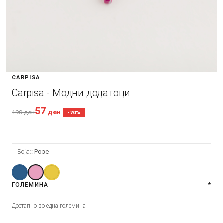
CARPISA
Carpisa - Модни додатоци
57
ден
190
ден
-70%
Боја:
Розе
ГОЛЕМИНА
*
Достапно во една големина