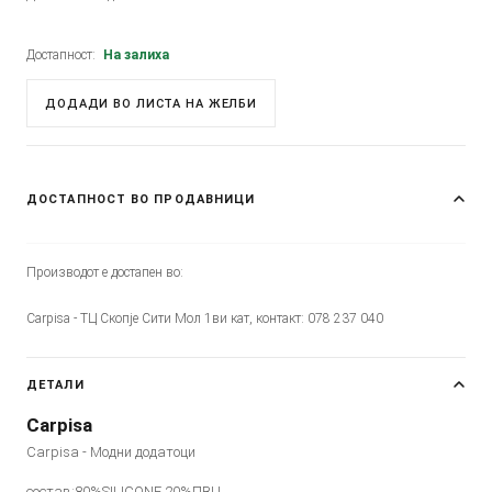
Достапност:
На залиха
ДОДАДИ ВО ЛИСТА НА ЖЕЛБИ
ДОСТАПНОСТ ВО ПРОДАВНИЦИ
Производот е достапен во:
Carpisa - ТЦ Скопје Сити Мол 1ви кат, контакт: 078 237 040
ДЕТАЛИ
Carpisa
Carpisa - Модни додатоци
состав:80%SILICONE 20%ПВЦ