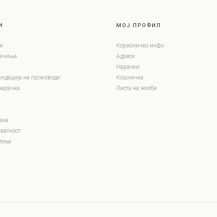
И
МОЈ ПРОФИЛ
и
Корисничко инфо
лачиња
Адреси
Нарачки
ундација на производи
Кошничка
нарачка
Листа на желби
ака
ватност
тење