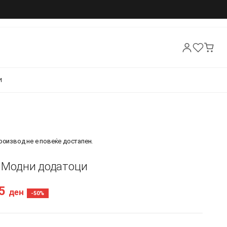
И
производ не е повеќе достапен.
- Модни додатоци
45
ден
-50%