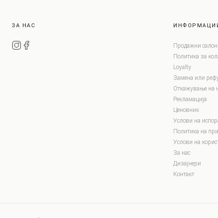
ЗА НАС
ИНФОРМАЦИ
Продажни салон
Политика за ко
Loyalty
Замена или реф
Откажување на 
Рекламација
Ценовник
Услови на испор
Политика на при
Услови на корис
За нас
Дизајнери
Контакт