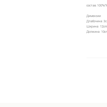
состав:100%П
Димензии:
Длабочина: 3
Ширина: 12c
Должина: 10c