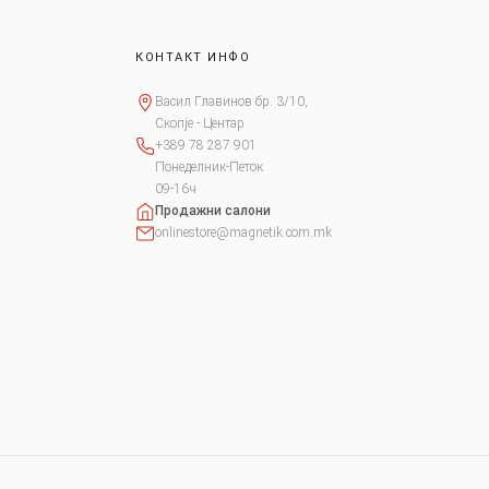
КОНТАКТ ИНФО
Васил Главинов бр. 3/10,
Скопје - Центар
+389 78 287 901
Понеделник-Петок
09-16ч
Продажни салони
onlinestore@magnetik.com.mk