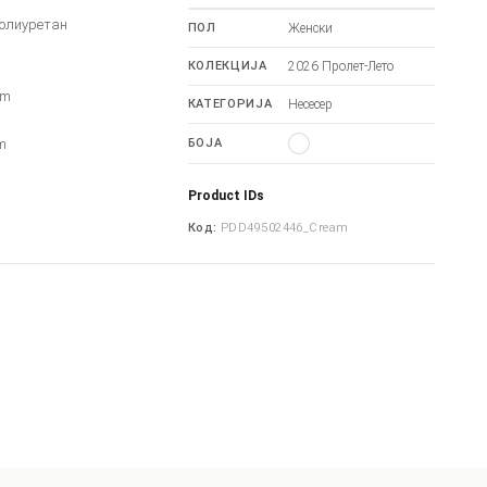
олиуретан
ПОЛ
Женски
КОЛЕКЦИЈА
2026 Пролет-Лето
cm
КАТЕГОРИЈА
Несесер
m
m
БОЈА
Product IDs
Код:
PDD49502446_Cream