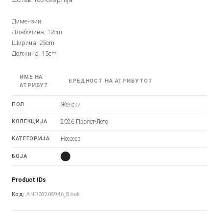
Димензии:
Длабочина: 12cm
Ширина: 25cm
Должина: 15cm
ИМЕ НА
ВРЕДНОСТ НА АТРИБУТОТ
АТРИБУТ
ПОЛ
Женски
КОЛЕКЦИЈА
2026 Пролет-Лето
КАТЕГОРИЈА
Несесер
БОЈА
Product IDs
Код:
AND38205946_Black