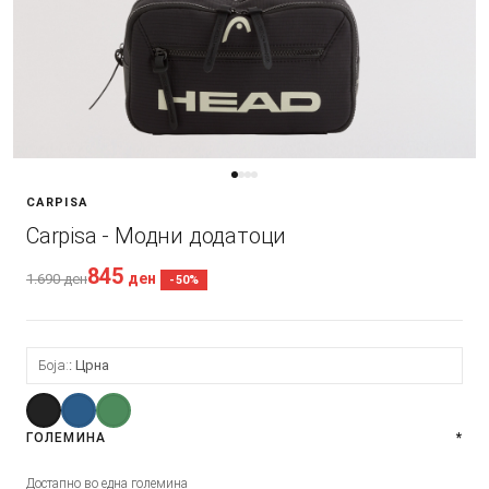
CARPISA
Carpisa - Модни додатоци
845
ден
1.690
ден
-50%
Боја:
Црна
ГОЛЕМИНА
*
Достапно во една големина