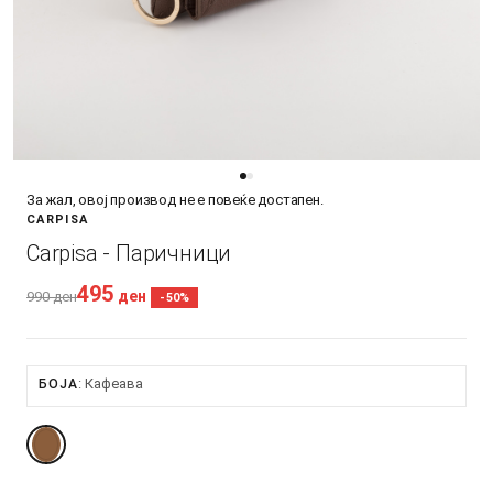
За жал, овој производ не е повеќе достапен.
CARPISA
Carpisa - Паричници
495
ден
990
ден
-50%
Кафеава
БОЈА