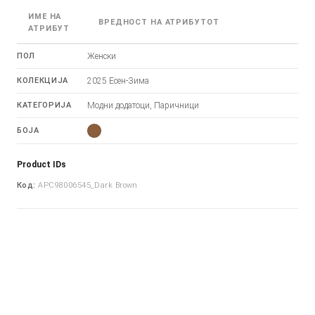
ИМЕ НА
ВРЕДНОСТ НА АТРИБУТОТ
АТРИБУТ
ПОЛ
Женски
КОЛЕКЦИЈА
2025 Есен-Зима
КАТЕГОРИЈА
Модни додатоци, Паричници
БОЈА
Product IDs
Код:
APC98006545_Dark Brown