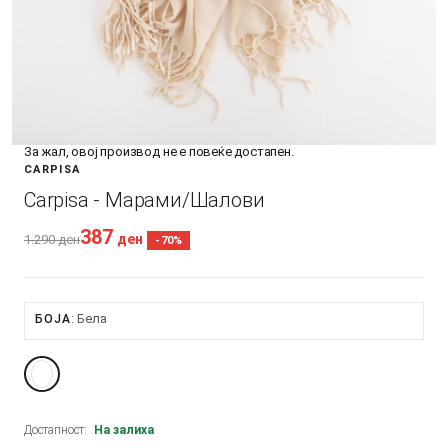
За жал, овој производ не е повеќе достапен.
CARPISA
Carpisa - Марами/Шалови
387
ден
1.290
ден
-70%
Бела
БОЈА
Достапност:
На залиха