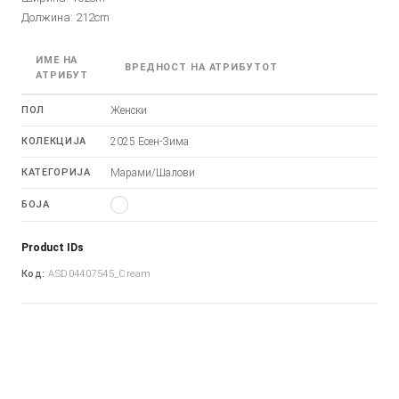
Должина: 212cm
ИМЕ НА
ВРЕДНОСТ НА АТРИБУТОТ
АТРИБУТ
ПОЛ
Женски
КОЛЕКЦИЈА
2025 Есен-Зима
КАТЕГОРИЈА
Марами/Шалови
БОЈА
Product IDs
Код:
ASD04407545_Cream