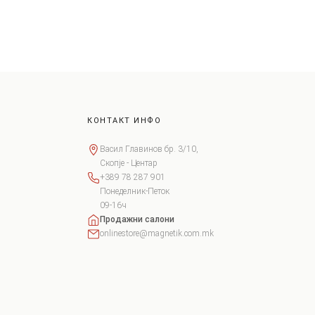
КОНТАКТ ИНФО
Васил Главинов бр. 3/10,
Скопје - Центар
+389 78 287 901
Понеделник-Петок
09-16ч
Продажни салони
onlinestore@magnetik.com.mk