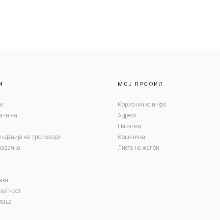
И
МОЈ ПРОФИЛ
и
Корисничко инфо
лачиња
Адреси
Нарачки
ундација на производи
Кошничка
нарачка
Листа на желби
ака
ватност
тење