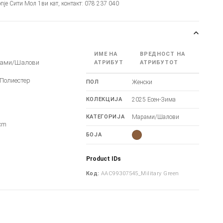
опје Сити Мол 1ви кат, контакт: 078 237 040
ИМЕ НА
ВРЕДНОСТ НА
рами/Шалови
АТРИБУТ
АТРИБУТОТ
 Полиестер
ПОЛ
Женски
КОЛЕКЦИЈА
2025 Есен-Зима
m
КАТЕГОРИЈА
Марами/Шалови
cm
БОЈА
Product IDs
Код:
AAC99307545_Military Green