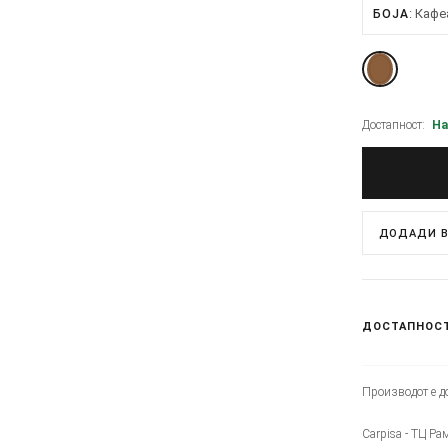
Кафе
БОЈА
Достапност:
На
ДОДАДИ В
ДОСТАПНОС
Производот е до
Carpisa - ТЦ Ра