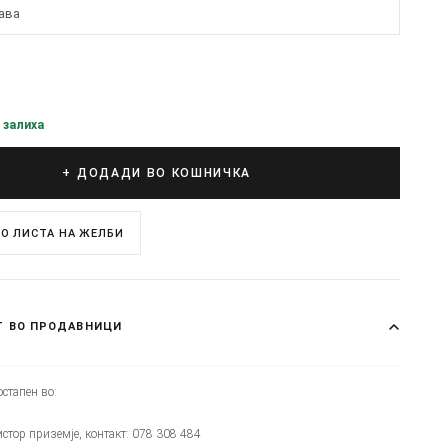
ава
 залиха
+ ДОДАДИ ВО КОШНИЧКА
О ЛИСТА НА ЖЕЛБИ
Т ВО ПРОДАВНИЦИ
стапен во:
мстор приземје, контакт: 078 308 484