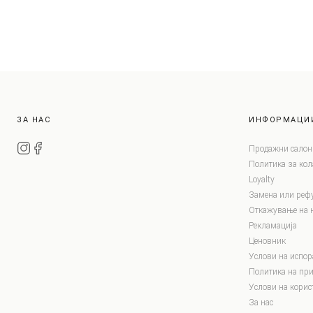
ЗА НАС
ИНФОРМАЦИ
Продажни салон
Политика за ко
Loyalty
Замена или реф
Откажување на 
Рекламација
Ценовник
Услови на испор
Политика на при
Услови на корис
За нас