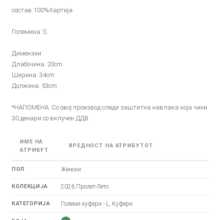
состав:100%Хартија
Големина: S
Димензии:
Длабочина: 20cm
Ширина: 34cm
Должина: 53cm
*НАПОМЕНА: Со овој производ следи заштитна навлака која чини
30 денари со вклучен ДДВ
ИМЕ НА
ВРЕДНОСТ НА АТРИБУТОТ
АТРИБУТ
ПОЛ
Женски
КОЛЕКЦИЈА
2026 Пролет-Лето
КАТЕГОРИЈА
Големи куфери - L, Куфери