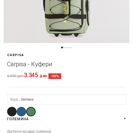
CARPISA
Carpisa - Куфери
3.345
ден
6.690
ден
-50%
Боја:
Зелена
ГОЛЕМИНА
*
Достапно во една големина