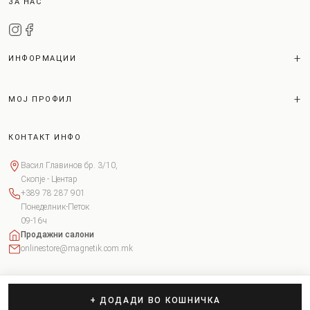
ЗА НАС
ИНФОРМАЦИИ
МОЈ ПРОФИЛ
КОНТАКТ ИНФО
Васил Главинов бр. 3/10,
Скопје - Центар
+389 78 287 901
Понеделник-Петок
09-16ч
Продажни салони
onlinestore@magnetik.com.mk
+ ДОДАДИ ВО КОШНИЧКА
Copyright © 2026 Magnetik. Сите права задржани.
Поставки за колачиња