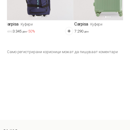
Carpisa
Carpisa
Куфери
Куфери
3.345
7.290
-50%
6.690
ден
ден
Само регистрирани корисници можат да пишуваат коментари