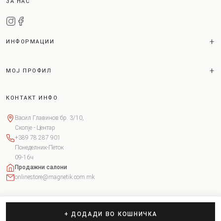
ЗА НАС
ИНФОРМАЦИИ
МОЈ ПРОФИЛ
КОНТАКТ ИНФО
Васил Главинов бр. 3/10,
Скопје - Центар
+389 78 287 901
Понеделник-Петок
09-16ч
Продажни салони
onlinestore@magnetik.com.mk
+ ДОДАДИ ВО КОШНИЧКА
Copyright © 2026 Magnetik. Сите права задржани.
Поставки за колачиња