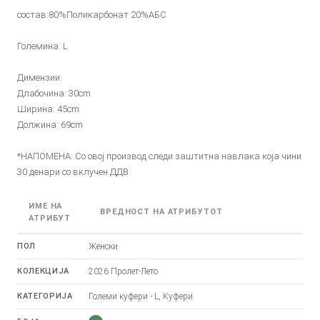
состав:80%Поликарбонат 20%АБС
Големина: L
Димензии:
Длабочина: 30cm
Ширина: 45cm
Должина: 69cm
*НАПОМЕНА: Со овој производ следи заштитна навлака која чини
30 денари со вклучен ДДВ
ИМЕ НА
ВРЕДНОСТ НА АТРИБУТОТ
АТРИБУТ
ПОЛ
Женски
КОЛЕКЦИЈА
2026 Пролет-Лето
КАТЕГОРИЈА
Големи куфери - L, Куфери