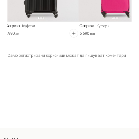
Carpisa
Carpisa
Куфери
Куфери
7.990
6.690
ден
ден
Само регистрирани корисници можат да пишуваат коментари