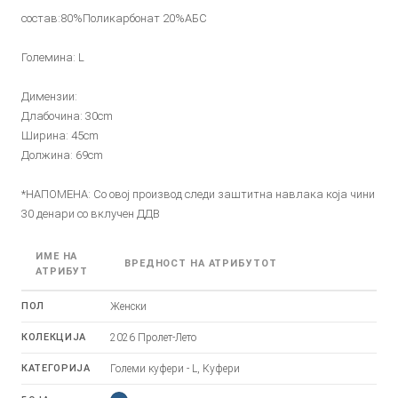
состав:80%Поликарбонат 20%АБС
Големина: L
Димензии:
Длабочина: 30cm
Ширина: 45cm
Должина: 69cm
*НАПОМЕНА: Со овој производ следи заштитна навлака која чини
30 денари со вклучен ДДВ
ИМЕ НА
ВРЕДНОСТ НА АТРИБУТОТ
АТРИБУТ
ПОЛ
Женски
КОЛЕКЦИЈА
2026 Пролет-Лето
КАТЕГОРИЈА
Големи куфери - L, Куфери