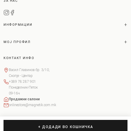
ЗА НАС
ИНФОРМАЦИИ
МОЈ ПРОФИЛ
КОНТАКТ ИНФО
Васил Главинов бр. 3/10,
Скопје - Центар
+389 78 287 901
Понеделник-Петок
09-16ч
Продажни салони
onlinestore@magnetik.com.mk
+ ДОДАДИ ВО КОШНИЧКА
Copyright © 2026 Magnetik. Сите права задржани.
Поставки за колачиња