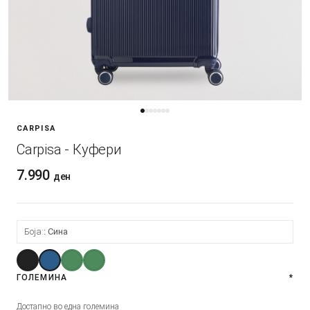
CARPISA
Carpisa - Куфери
7.990
ден
Боја:
Сина
ГОЛЕМИНА
*
Достапно во една големина