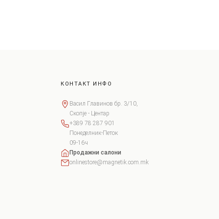
КОНТАКТ ИНФО
Васил Главинов бр. 3/10,
Скопје - Центар
+389 78 287 901
Понеделник-Петок
09-16ч
Продажни салони
onlinestore@magnetik.com.mk