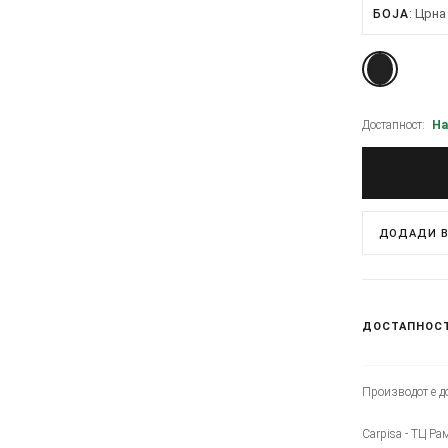
Црна
БОЈА
Достапност:
На
ДОДАДИ В
ДОСТАПНОС
Производот е до
Carpisa - ТЦ Ра