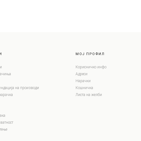
И
МОЈ ПРОФИЛ
и
Корисничко инфо
лачиња
Адреси
Нарачки
ундација на производи
Кошничка
нарачка
Листа на желби
ака
ватност
тење