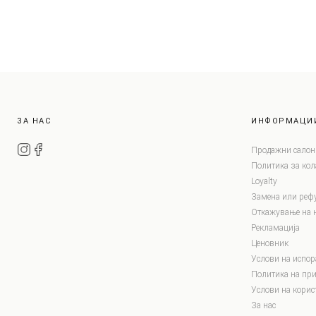
ЗА НАС
ИНФОРМАЦИ
Продажни салон
Политика за ко
Loyalty
Замена или реф
Откажување на 
Рекламација
Ценовник
Услови на испор
Политика на при
Услови на корис
За нас