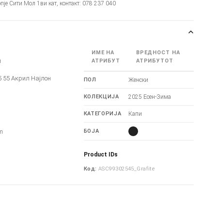
опје Сити Мол 1ви кат, контакт: 078 237 040
ИМЕ НА
ВРЕДНОСТ НА
и
АТРИБУТ
АТРИБУТОТ
5 55 Акрил Најлон
ПОЛ
Женски
КОЛЕКЦИЈА
2025 Есен-Зима
КАТЕГОРИЈА
Капи
m
m
БОЈА
Product IDs
Код:
ASC99302545_Grafite