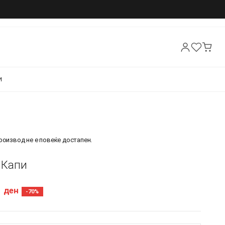
И
производ не е повеќе достапен.
- Капи
7
ден
-70%