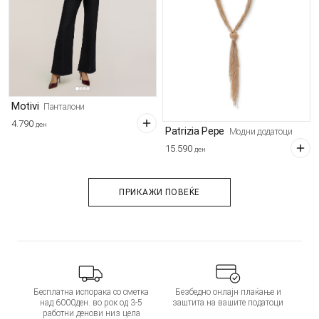
Motivi
Панталони
4.790
ден
Patrizia Pepe
Модни додатоци
15.590
ден
ПРИКАЖИ ПОВЕЌЕ
Бесплатна испорака со сметка
Безбедно онлајн плаќање и
над 6000ден. во рок од 3-5
заштита на вашите податоци
работни денови низ цела