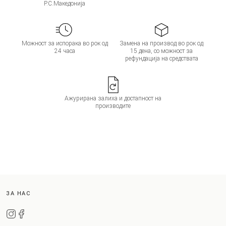
Р.С.Македонија
Можност за испорака во рок од
Замена на производ во рок од
24 часа
15 дена, со можност за
рефундација на средствата
Ажурирана залиха и достапност на
производите
ЗА НАС