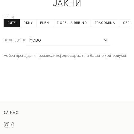
ЈАКНИ
БРЕНД:
СИТЕ
DKNY
ELEH
FIORELLA RUBINO
FRACOMINA
GERRY
ПОДРЕДИ ПО
Не беа пронајдени производи кој одговараат на Вашите критериуми.
ЗА НАС