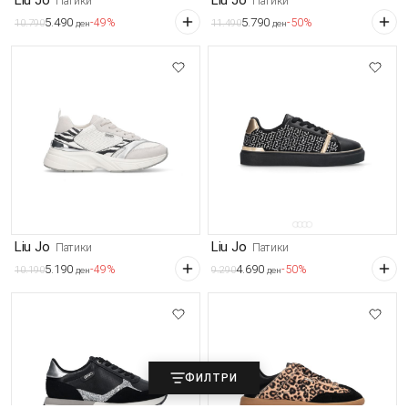
Патики
Патики
5.490
5.790
-49%
-50%
10.790
11.490
ден
ден
Liu Jo
Liu Jo
Патики
Патики
5.190
4.690
-49%
-50%
10.190
9.290
ден
ден
ФИЛТРИ