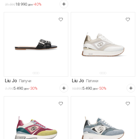
18.990
-40%
31.590
ден
Liu Jo
Liu Jo
Папучи
Патики
5.490
5.490
-30%
-50%
7.790
10.890
ден
ден