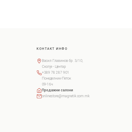
КОНТАКТ ИНФО
Васил Главинов бр. 3/10,
Скопје - Центар
+389 78 287 901
Понеделник-Петок
09-16ч
Продажни салони
onlinestore@magnetik.com.mk