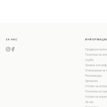
ЗА НАС
ИНФОРМАЦИ
Продажни салон
Политика за ко
Loyalty
Замена или реф
Откажување на 
Рекламација
Ценовник
Услови на испор
Политика на при
Услови на корис
За нас