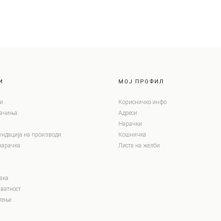
И
МОЈ ПРОФИЛ
и
Корисничко инфо
лачиња
Адреси
Нарачки
ундација на производи
Кошничка
нарачка
Листа на желби
ака
ватност
тење