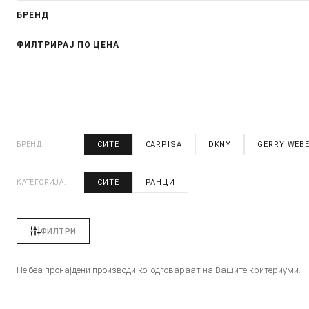
БРЕНД
ФИЛТРИРАЈ ПО ЦЕНА
СИТЕ
CARPISA
DKNY
GERRY WEB
БРЕНД:
СИТЕ
РАНЦИ
КАТЕГОРИЈА:
ФИЛТРИ
Не беа пронајдени производи кој одговараат на Вашите критериуми.