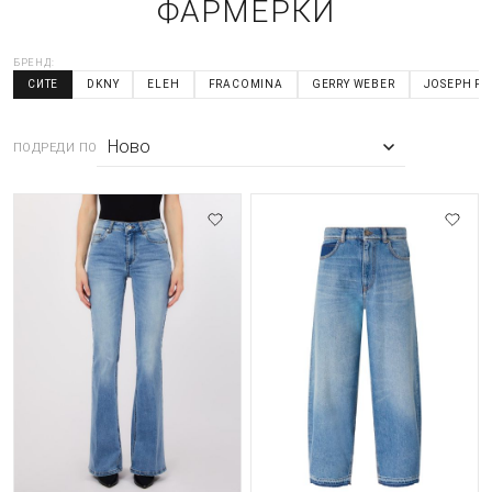
ФАРМЕРКИ
БРЕНД:
СИТЕ
DKNY
ELEH
FRACOMINA
GERRY WEBER
JOSEPH RI
ПОДРЕДИ ПО