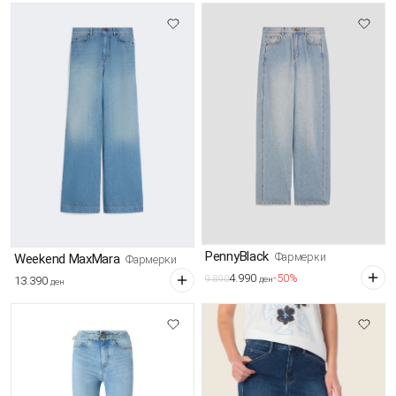
PennyBlack
Фармерки
Weekend MaxMara
Фармерки
4.990
-50%
9.890
13.390
ден
ден