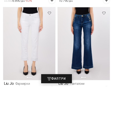
6.890
10.790
-40%
11.490
ден
ден
ФИЛТРИ
Liu Jo
Liu Jo
Фармерки
Панталони
11.290
8.190
-39%
13.490
ден
ден