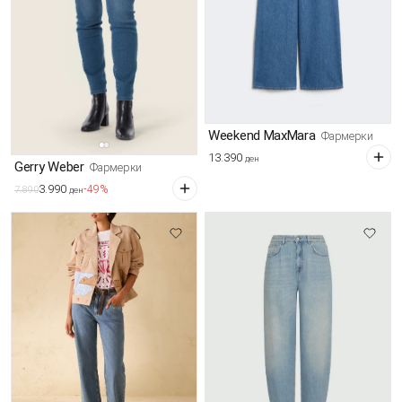
Weekend MaxMara
Фармерки
13.390
ден
Gerry Weber
Фармерки
3.990
-49%
7.890
ден