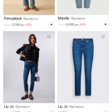
Marella
Pennyblack
Фармерки
Фармерки
6.890
-49%
5.590
-49%
13.590
ден
10.990
ден
Liu Jo
Liu Jo
Фармерки
Фармерки