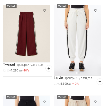
OUTLET
OUTLET
Twinset
Тренерки - Долен дел
7.290
-40%
12.090
ден
Liu Jo
Тренерки - Долен дел
5.890
-40%
9.790
ден
OUTLET
OUTLET